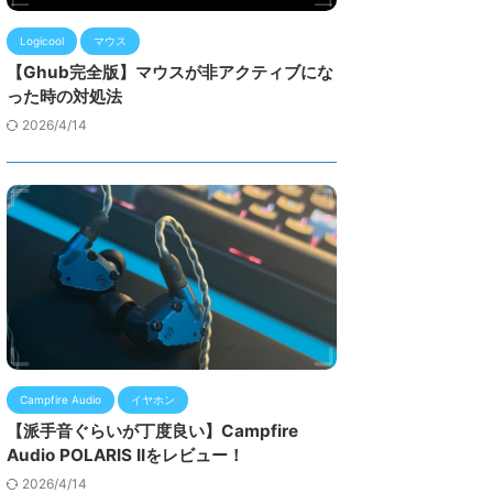
Logicool
マウス
【Ghub完全版】マウスが非アクティブにな
った時の対処法
2026/4/14
Campfire Audio
イヤホン
【派手音ぐらいが丁度良い】Campfire
Audio POLARIS IIをレビュー！
2026/4/14