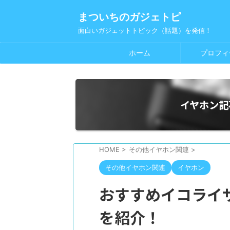
まついちのガジェトピ
面白いガジェットトピック（話題）を発信！
ホーム
プロフィ
イヤホン記
HOME
>
その他イヤホン関連
>
その他イヤホン関連
イヤホン
おすすめイコライザ
を紹介！