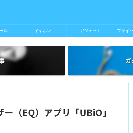
ール
イヤホン
ガジェット
事
ガ
ー（EQ）アプリ「UBiO」