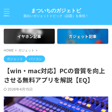
まついちのガジェトピ
面白いガジェットトピック（話題）を発信！
イヤホン記事
ガジェット記事
HOME
>
ガジェット
>
ガジェット
パソコン
【win・mac対応】PCの音質を向上
させる無料アプリを解説【EQ】
2026年4月15日