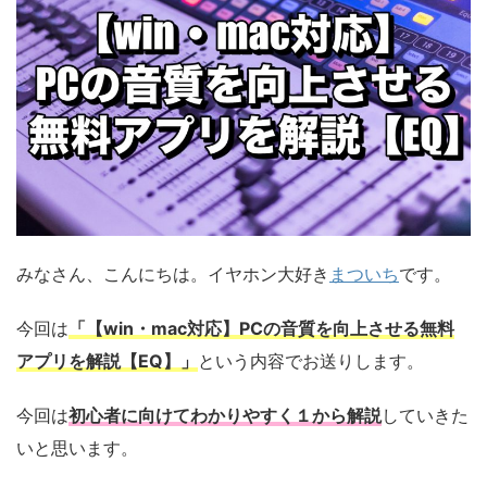
みなさん、こんにちは。イヤホン大好き
まついち
です。
今回は
「【win・mac対応】PCの音質を向上させる無料
アプリを解説【EQ】」
という内容でお送りします。
今回は
初心者に向けてわかりやすく１から解説
していきた
いと思います。